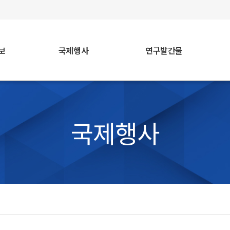
faceb
보
국제행사
연구발간물
국제행사