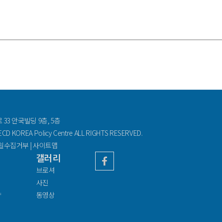
33 안국빌딩 9층, 5층
D KOREA Policy Centre ALL RIGHTS RESERVED.
일수집거부
|
사이트맵
갤러리
브로셔
사진
향
동영상