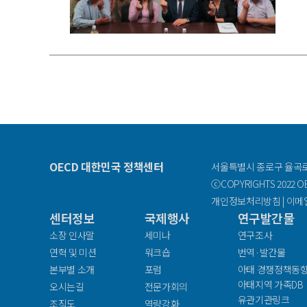
OECD 대한민국 정책센터
서울특별시 종로구 율곡로 
ⓒCOPYRIGHTS 2022 OEC
개인정보처리방침
|
이메
센터정보
국제행사
연구발간물
facebook
소장 인사말
세미나
연구조사
연혁 및 미션
워크숍
번역·발간물
본부별 소개
포럼
아태 경쟁정책동
아태지역 가족DB
오시는길
전문가회의
유관기관링크
조직도
역량강화