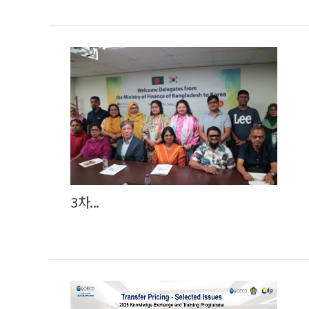
3차...