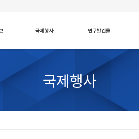
faceb
보
국제행사
연구발간물
국제행사