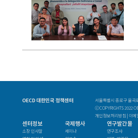
OECD 대한민국 정책센터
서울특별시 종로구 율곡로 
ⓒCOPYRIGHTS 2022 OEC
개인정보처리방침
|
이메
센터정보
국제행사
연구발간물
facebook
소장 인사말
세미나
연구조사