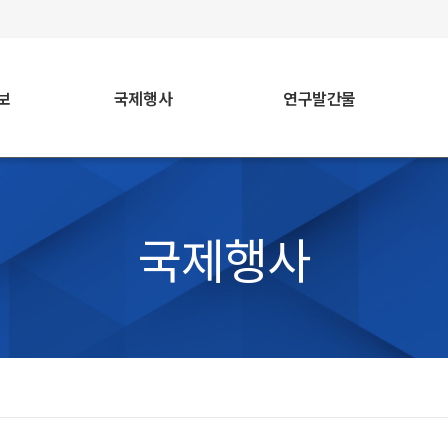
faceb
보
국제행사
연구발간물
국제행사