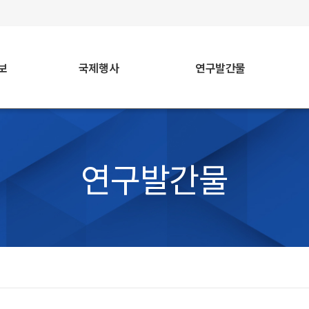
faceb
보
국제행사
연구발간물
연구발간물