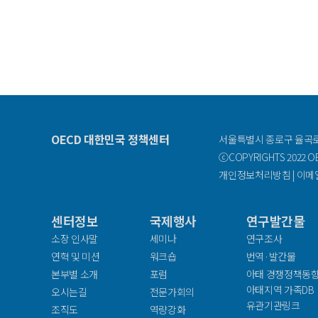
OECD 대한민국 정책센터
서울특별시 종로구 율곡로 
ⓒCOPYRIGHTS 2022 OEC
개인정보처리방침
|
이메
센터정보
국제행사
연구발간물
facebook
소장 인사말
세미나
연구조사
연혁 및 미션
워크숍
번역·발간물
본부별 소개
포럼
아태 경쟁정책동
아태지역 가족DB
오시는길
전문가회의
유관기관링크
조직도
역량강화