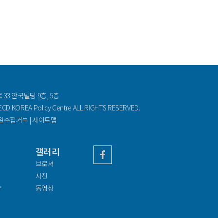
33 안국빌딩 9층, 5층
D KOREA Policy Centre ALL RIGHTS RESERVED.
일수집거부
|
사이트맵
갤러리
브로셔
사진
향
동영상