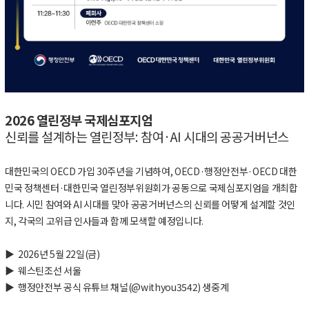
2026
열린정부 국제심포지엄
신뢰를 설계하는 열린정부
:
참여
·AI
시대의 공공거버넌스
대한민국의
OECD
가입
30
주년을 기념하여
, OECD·
행정안전부
·OECD
대한
민국 정책센터
·
대한민국 열린정부위원회가 공동으로 국제심포지엄을 개최합
니다
.
시민 참여와
AI
시대를 맞아 공공거버넌스의 신뢰를 어떻게 설계할 것인
지
,
각국의 고위급 인사들과 함께 모색할 예정입니다
.
▶
2026
년
5
월
22
일
(
금
)
▶
웨스틴조선 서울
▶
행정안전부 공식 유튜브 채널
(@withyou3542)
생중계