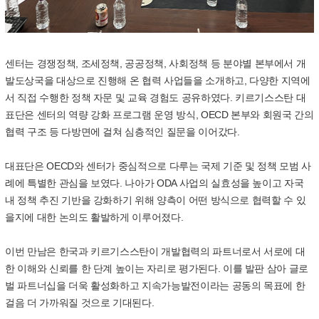
센터는 경쟁정책
,
조세정책
,
공공정책
,
사회정책 등 분야별 본부에서 개
발도상국을 대상으로 진행해 온 협력 사업들을 소개하고
,
다양한 지역에
서 직접 수행한 정책 자문 및 교육 경험도 공유하였다
.
키르기스스탄 대
표단은 센터의 역량 강화 프로그램 운영 방식
, OECD
본부와 회원국 간의
협력 구조 등 다방면에 걸쳐 심층적인 질문을 이어갔다
.
대표단은
OECD
와 센터가 중심적으로 다루는 국제 기준 및 정책 모범 사
례에 특별한 관심을 보였다
.
나아가
ODA
사업의 실효성을 높이고 자국
내 정책 추진 기반을 강화하기 위해 양측이 어떤 방식으로 협력할 수 있
을지에 대한 논의도 활발하게 이루어졌다
.
이번 만남은 한국과 키르기스스탄이 개발협력의 파트너로서 서로에 대
한 이해와 신뢰를 한 단계 높이는 자리로 평가된다
.
이를 발판 삼아 글로
벌 파트너십을 더욱 활성화하고 지속가능발전이라는 공동의 목표에 한
걸음 더 가까워질 것으로 기대된다
.