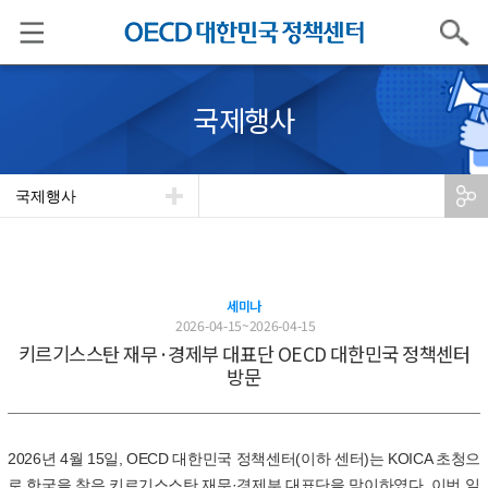
검색
국제행사
국제행사
세미나
2026-04-15~2026-04-15
키르기스스탄 재무·경제부 대표단 OECD 대한민국 정책센터
방문
2026
년
4
월
15
일
, OECD
대한민국 정책센터
(
이하 센터
)
는
KOICA
초청으
로 한국을 찾은 키르기스스탄 재무
·
경제부 대표단을 맞이하였다
.
이번 일