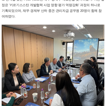
정은
'
키르기스스탄 개발협력 사업 영향 평가 역량강화
'
과정의 하나로
기획되었으며
,
재무
·
경제부 산하 중견
·
관리자급 공무원
20
명이 함께 참
여하였다
.