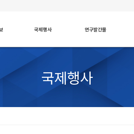
faceb
보
국제행사
연구발간물
국제행사