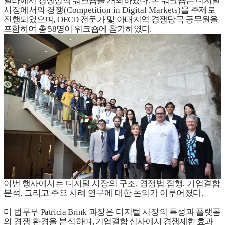
닐라에서 경쟁정책 워크숍을 개최하였다
.
본 워크숍은
디지털
시장에서의 경쟁
(Competition in Digital Markets)
을 주제로
진행되었으며
,
OECD
전문가 및 아태지역 경쟁당국 공무원을
포함하여 총
58
명이 워크숍에 참가하였다
.
이번 행사에서는 디지털 시장의 구조
,
경쟁법 집행
,
기업결합
분석
,
그리고 주요 사례 연구에 대한 논의가 이루어졌다
.
미 법무부
Patricia Brink
과장은 디지털 시장의 특성과 플랫폼
의 경쟁 환경을 분석하며
,
기업결합 심사에서 경쟁제한 효과