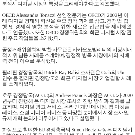
분석시 디지털 시장의 특성을 고려해야 한다고 강조했다
.
OECD Alessandra Tonazzi
선임전문가는
OECD
가
2002
년 이
래 디지털 경제와 혁신을 주요 정책 과제로 삼고
,
경쟁법 집
행 및 경제적 영향 분석을 위한 새로운 접근법을
제시해왔
다고 언급했다
.
또한
OECD
경쟁위원회의 최근 디지털 시장 관
련 주요 작업들을 소개했다
.
공정거래위원회의 박찬 사무관은 카카오모빌리티의 시장지배
적 지위 남용 사례를 소개하며
,
경쟁적 병목 시장에서의 지배
력 전이 이슈를
분석했다
.
필리핀 경쟁당국의
Patrick Ray Balisi
조사관은
Grab
의
Uber
인수 등 필리핀 경쟁당국의
최근 디지털 시장 기업결합 사례
를 소개하였다
.
호주 경쟁당국
(ACCC)
의
Andrew Francis
과장은
ACCC
가
2020
년부터 진행해 온 디지털 시장 조사의 진행 방식과 결과를
발
표하며
,
디지털 광고 서비스
,
온라인 개인 메시징
,
앱 마켓플
레이스
,
소셜 미디어
서비스 등 다양한 분야에서 시장 조사 및
규제 개혁 논의가
이루어지고 있다고 설명했다
.
화상으로 참여한
EU
경쟁총국의
Simon Reetz
과장은 디지털시