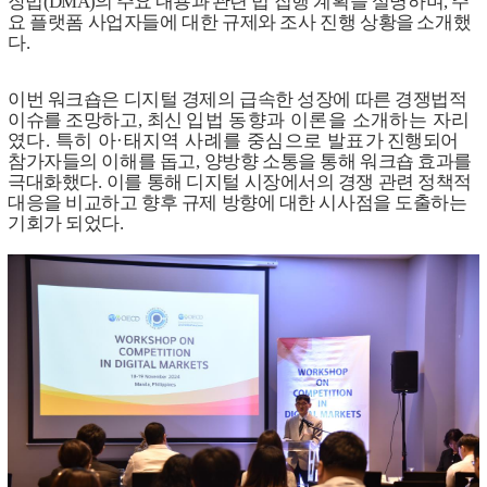
장법
(DMA)
의 주요 내용과
관련 법 집행 계획을 설명하며
,
주
요 플랫폼 사업자들에 대한 규제와 조사 진행 상황을
소개했
다
.
이번 워크숍은 디지털 경제의 급속한 성장에 따른 경쟁법적
이슈를 조망하고
,
최신
입법 동향과 이론을 소개하는 자리
였다
.
특히 아
·
태지역 사례를 중심으로 발표가
진행되어
참가자들의 이해를 돕고
,
양방향 소통을 통해 워크숍 효과를
극대화했다
.
이를 통해 디지털 시장에서의 경쟁 관련 정책적
대응을 비교하고 향후 규제 방향에 대한 시사점을 도출하는
기회가 되었다
.