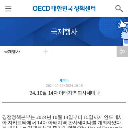
검색
국제행사
국제행사
세미나
2024-10-14~2024-10-15
'24. 10월 14차 아태지역 판사세미나
경쟁정책본부는
2024
년
10
월
14
일부터
15
일까지 인도네시
아 자카르타에서
14
차 아태지역 판사세미나를 개최하였다
.