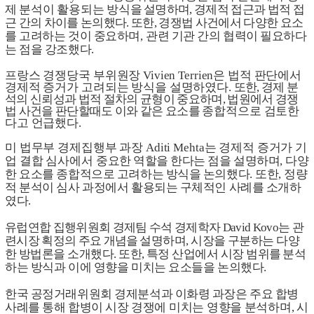
제 분석이 활용되는 방식을
설명하며
,
경제적 접근과 법적 접
근 간의 차이를 논의했다
.
또한
,
경쟁법 사건에서 다양한
요소
를 고려하는 것이 중요하며
,
관련 기관 간의 협력이 필요하다
는 점을 강조했다
.
프랑스 경쟁당국 부위원장
Vivien Terrien
은 법적 판단에서
경제적 증거가 고려되는 방식을 설명하였다
.
또한
,
경제 분
석의 신뢰성과 법적 절차의 균형이 중요하며
,
법원에서 경쟁
법 사건을 판단할때도 이와 같은 요소를
종합적으로 검토한
다고 언급했다
.
미 법무부 경제집행부 과장
Aditi Mehta
는 경제적 증거가 기
업 결합 심사에서 중요한
역할을 한다는 점을 설명하며
,
다양
한 요소를 종합적으로 고려하는 방식을 논의했다
.
또한
,
정량
적 분석이 심사 과정에서 활용되는 구체적인 사례를 소개하
였다
.
유럽연합 집행위원회 경제팀 수석 경제학자
David Kovo
는 관
련시장 획정의 주요 개념을
설명하며
,
시장을 구분하는 다양
한 방법론을 소개했다
.
또한
,
특정 산업에서 시장 범위를
분석
하는 방식과 이에 영향을 미치는 요소들을 논의했다
.
한국 공정거래위원회 경제분석과 이화령 과
장은 주요 합병
사례를 통해 합병이 시장
경쟁에 미치는 영향을 분석하며
,
시