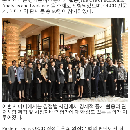
본 세미나는 경제분석과 증거의 활용
(The Use of Economic
Analysis and Evidence)
을 주제로 진행되었으며
, OECD
전문
가
,
아태지역 판사 등 총
60
명이 참가하였다
.
이번 세미나에서는 경쟁법 사건에서 경제적 증거 활용과 관
련시장 획정 및 시장지배력
평가에 대한 심도 있는 논의가 이
루어졌다
.
Frédéric Jenny OECD
경쟁위원회 의장은 법적 판단에서 경